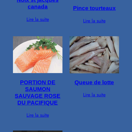
canada
Pince tourteaux
Lire la suite
Lire la suite
PORTION DE
Queue de lotte
SAUMON
Lire la suite
SAUVAGE ROSE
DU PACIFIQUE
Lire la suite