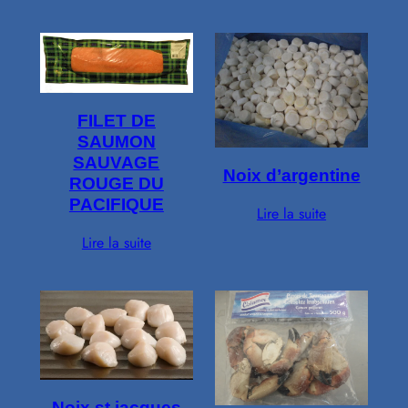
FILET DE
SAUMON
SAUVAGE
Noix d’argentine
ROUGE DU
PACIFIQUE
Lire la suite
Lire la suite
Noix st jacques